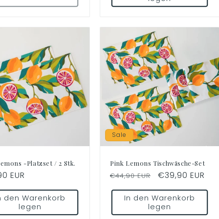
Sale
emons -Platzset / 2 Stk.
Pink Lemons Tischwäsche-Set
aler
90 EUR
Normaler
Verkaufspreis
€39,90 EUR
€44,90 EUR
Preis
n den Warenkorb
In den Warenkorb
legen
legen