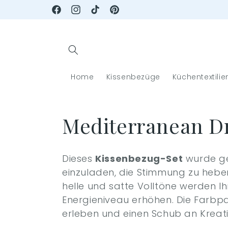
Direkt
zum
Facebook
Instagram
TikTok
Pinterest
Inhalt
Home
Kissenbezüge
Küchentextilie
K
Mediterranean D
a
Dieses
Kissenbezug-Set
wurde ge
t
einzuladen, die Stimmung zu hebe
helle und satte Volltöne werden I
e
Energieniveau erhöhen. Die Farbpal
erleben und einen Schub an Kreati