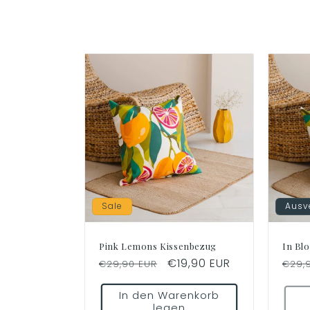
g
o
r
i
e
:
Sale
Ausv
Pink Lemons Kissenbezug
In Bl
Normaler
Verkaufspreis
€19,90 EUR
Norm
€29,90 EUR
€29,
Preis
Preis
In den Warenkorb
legen