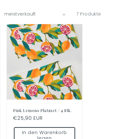
7 Produkte
Pink Lemons Platzset / 4 Stk.
Normaler
€25,90 EUR
Preis
In den Warenkorb
legen