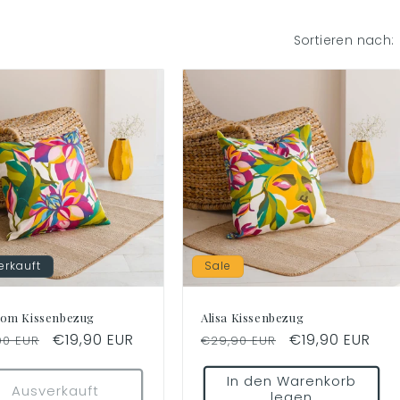
Sortieren nach:
erkauft
Sale
oom Kissenbezug
Alisa Kissenbezug
aler
Verkaufspreis
€19,90 EUR
Normaler
Verkaufspreis
€19,90 EUR
90 EUR
€29,90 EUR
Preis
In den Warenkorb
Ausverkauft
legen