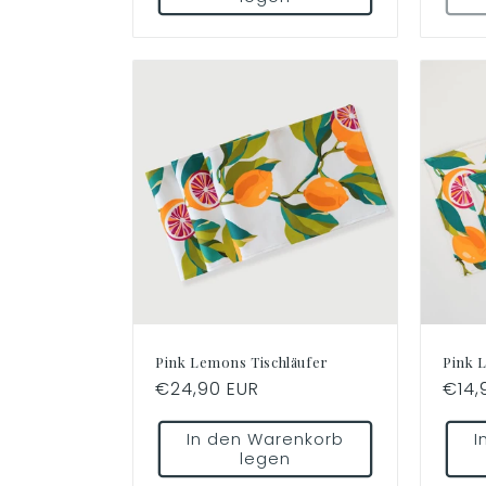
Pink Lemons Tischläufer
Pink L
Normaler
€24,90 EUR
Norm
€14,
Preis
Preis
In den Warenkorb
I
legen