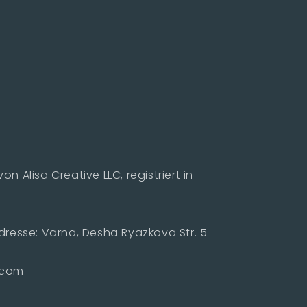
von Alisa Creative LLC, registriert in
resse: Varna, Desha Ryazkova Str. 5
e.com